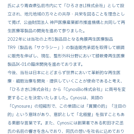
氏により青森県弘前市内にて「ひろさきLI株式会社」として設
立され、地元地域の方々との共存・共栄を図ることを理念とし
て掲げ、公益財団法人 神戸医療産業都市推進機構と共同して再
生医療等製品の開発を進めて参りました。
2022年には当社の上市1製品目となる角膜再生医療製品
TR9（製品名「サクラシー」）の製造販売承認を取得して順調
に販売を伸ばし、現在、整形外科分野において膝軟骨再生医療
製品IK-01の臨床開発を進めております。
今後、当社は日本にとどまらず世界において革新的な再生医
療・細胞治療を開発・提供していくことが使命であると考え、
「ひろさきLI株式会社」から「CynosBio株式会社」に商号を変
更することを決定いたしました。Cynosは、英語の
「Cynosure」の短縮形で、この単語には「賞賛の的」「注目の
的」という意味があり、意訳として「北極星」を指すこともあ
る素敵な言葉です。また、Cynosには創業者である町田才之丞
氏の名前の響きを含んでおり、同氏の想いを社名に込めており